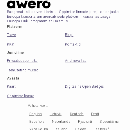
Badgecraft käitab veebi taristut Õppimise linnade ja regioonide jaoks.
Euroopa konsortsium arendab seda platvormi kaasrahastusega
Euroopa Liidu programmist Erasmus+.
Platvorm
Teave
Blogi
KKK
Kontaktid
Juriidiline
Privaatsuspoliitika
Andmekaitse
Teenusetingimused
Avasta
Kaart
Digitaalne Open Badges
Õppimise linnad
Vaheta keelt
:
English
Lietuvių
Deutsch
Eesti
Española
Nederlands
Русский
Slovenščina
Українська
Italiano
Galego
Ελληνικά