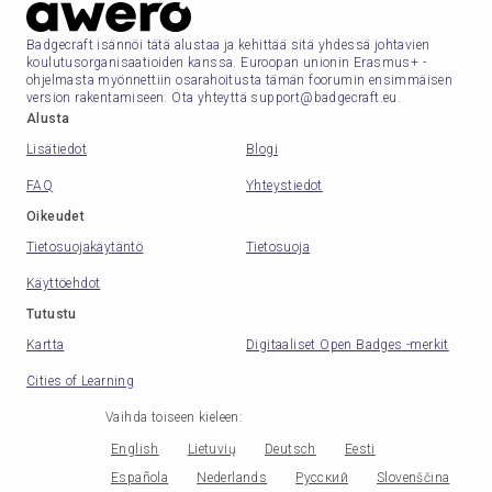
Badgecraft isännöi tätä alustaa ja kehittää sitä yhdessä johtavien
koulutusorganisaatioiden kanssa. Euroopan unionin Erasmus+ -
ohjelmasta myönnettiin osarahoitusta tämän foorumin ensimmäisen
version rakentamiseen. Ota yhteyttä support@badgecraft.eu.
Alusta
Lisätiedot
Blogi
FAQ
Yhteystiedot
Oikeudet
Tietosuojakäytäntö
Tietosuoja
Käyttöehdot
Tutustu
Kartta
Digitaaliset Open Badges -merkit
Cities of Learning
Vaihda toiseen kieleen
:
English
Lietuvių
Deutsch
Eesti
Española
Nederlands
Русский
Slovenščina