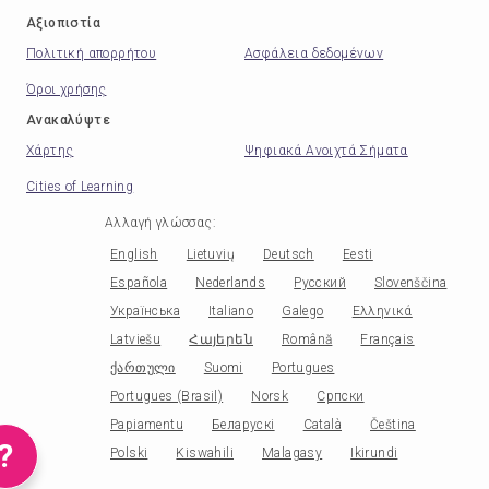
Αξιοπιστία
Πολιτική απορρήτου
Ασφάλεια δεδομένων
Όροι χρήσης
Ανακαλύψτε
Χάρτης
Ψηφιακά Ανοιχτά Σήματα
Cities of Learning
Αλλαγή γλώσσας
:
English
Lietuvių
Deutsch
Eesti
Española
Nederlands
Русский
Slovenščina
Українська
Italiano
Galego
Ελληνικά
Latviešu
Հայերեն
Română
Français
ქართული
Suomi
Portugues
Portugues (Brasil)
Norsk
Српски
Papiamentu
Беларускі
Català
Čeština
?
Polski
Kiswahili
Malagasy
Ikirundi