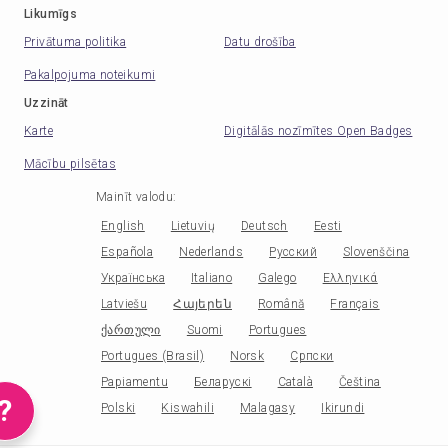
Likumīgs
Privātuma politika
Datu drošība
Pakalpojuma noteikumi
Uzzināt
Karte
Digitālās nozīmītes Open Badges
Mācību pilsētas
Mainīt valodu
:
English
Lietuvių
Deutsch
Eesti
Española
Nederlands
Русский
Slovenščina
Українська
Italiano
Galego
Ελληνικά
Latviešu
Հայերեն
Română
Français
ქართული
Suomi
Portugues
Portugues (Brasil)
Norsk
Српски
Papiamentu
Беларускі
Català
Čeština
?
Polski
Kiswahili
Malagasy
Ikirundi