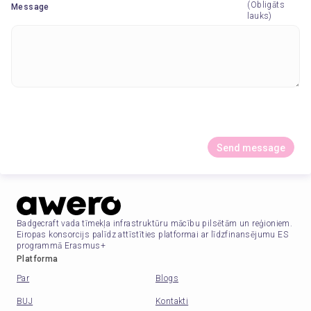
(Obligāts
Message
lauks)
Send message
Badgecraft vada tīmekļa infrastruktūru mācību pilsētām un reģioniem.
Eiropas konsorcijs palīdz attīstīties platformai ar līdzfinansējumu ES
programmā Erasmus+
Platforma
Par
Blogs
BUJ
Kontakti